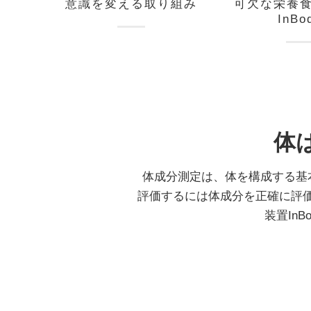
意識を変える取り組み
可欠な栄養
InBo
体
体成分測定は、体を構成する基
評価するには体成分を正確に評価
装置InB