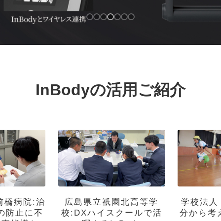
InBodyの活用ご紹介
前橋病院:治
広島県立祇園北高等学
学校法人
の防止に不
校:DXハイスクールで活
分から考