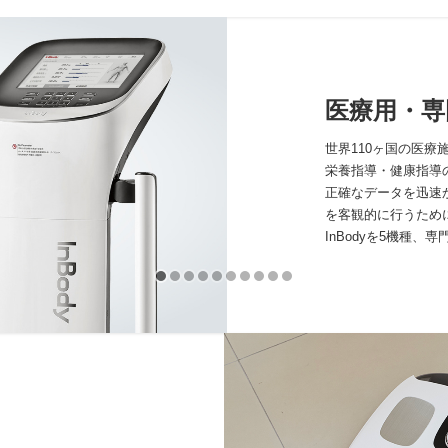
医療用・専
世界110ヶ国の医
栄養指導・健康指導の
正確なデータを迅速
を客観的に行うために
InBodyを5機種、