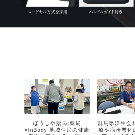
ぼうしや薬局:薬局
群馬県済生会
×InBody 地域住民の健康
療や病状悪化