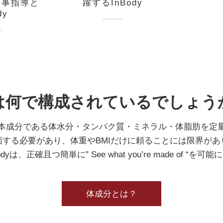
食事指導と
躍するInBody
dy
は何で構成されているでしょう
本成分である体水分・タンパク質・ミネラル・体脂肪を定
する必要があり、体重やBMIだけに頼ることには限界が
odyは、正確且つ簡単に” See what you’re made of “を可
体成分とは？