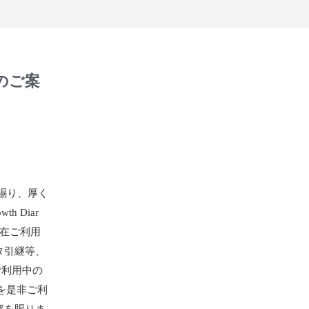
止のご案
賜り、厚く
 Diar
在ご利用
タ引継等、
をご利用中の
リを是非ご利