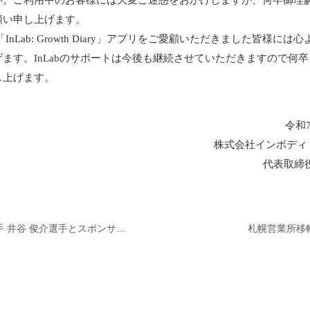
い。ご利用中のお客様には大変ご迷惑をおかけしますが、何卒御理
願い申し上げます。
InLab: Growth Diary」アプリをご愛顧いただきました皆様には
ます。InLabのサポートは今後も継続させていただきますので何
し上げます。
令和7
株式会社インボディ
代表取締
パラ陸上選手 井谷 俊介選手とスポンサー契約を締結
札幌営業所移