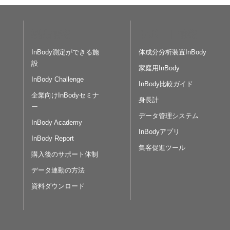
製品情報
サポート情報
InBody測定ができる施
体成分分析装置InBody
設
家庭用InBody
InBody Challenge
InBody比較ガイド
企業向けInBodyセミナ
身長計
ー
データ管理システム
InBody Academy
InBodyアプリ
InBody Report
集客促進ツール
購入後のサポート体制
データ連動の方法
資料ダウンロード