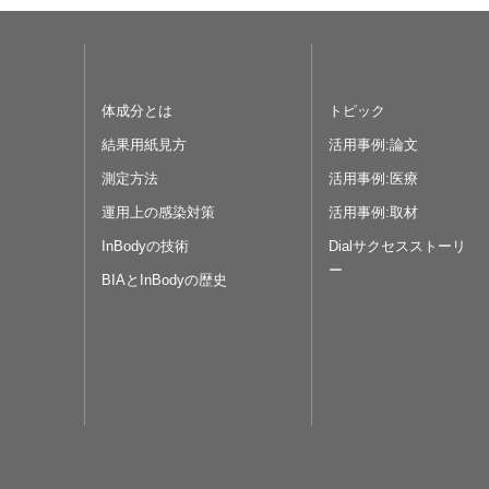
InBodyとは
活用情報
体成分とは
トピック
結果用紙見方
活用事例:論文
測定方法
活用事例:医療
運用上の感染対策
活用事例:取材
InBodyの技術
Dialサクセスストーリ
ー
BIAとInBodyの歴史