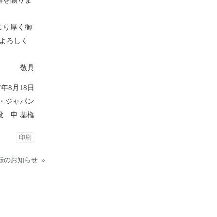
解を賜りま
心より厚く御
卒よろしく
敬具
年8月18日
・ジャパン
役 申 基権
印刷
転のお知らせ
»