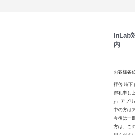
InLa
内
お客様各
拝啓 時
御礼申し上げ
y」アプ
中の方は
今後は一部
方は、この