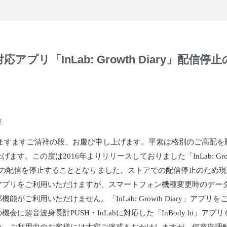
b対応アプリ「InLab: Growth Diary」配信停
位
下ますますご清祥の段、お慶び申し上げます。平素は格別のご高配を
ます。この度は2016年よりリリースしておりました「InLab: Growth
リの配信を停止することとなりました。ストアでの配信停止のため現
アプリをご利用いただけますが、スマートフォン機種変更時のデー
機能がご利用いただけません。「InLab: Growth Diary」アプリ
機会に超音波身長計PUSH・InLabに対応した「InBody hi」アプ