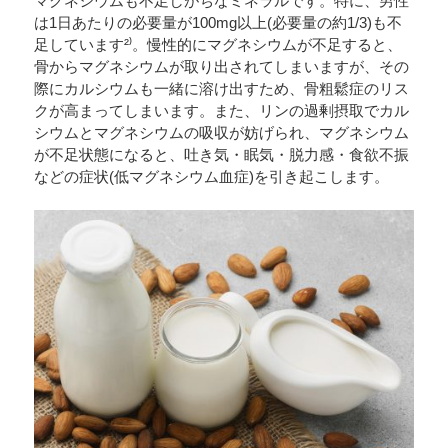
マグネシウムも不足しがちなミネラルです。特に、男性
は1日あたりの必要量が100mg以上(必要量の約1/3)も不
足しています²⁾。慢性的にマグネシウムが不足すると、
骨からマグネシウムが取り出されてしまいますが、その
際にカルシウムも一緒に溶け出すため、骨粗鬆症のリス
クが高まってしまいます。また、リンの過剰摂取でカル
シウムとマグネシウムの吸収が妨げられ、マグネシウム
が不足状態になると、吐き気・眠気・脱力感・食欲不振
などの症状(低マグネシウム血症)を引き起こします。