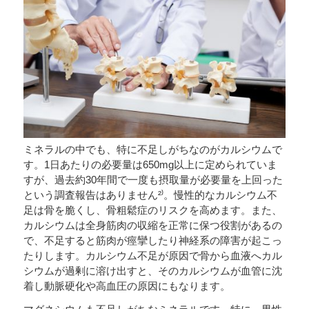
ミネラルの中でも、特に不足しがちなのがカルシウムで
す。1日あたりの必要量は650mg以上に定められていま
すが、過去約30年間で一度も摂取量が必要量を上回った
という調査報告はありません²⁾。慢性的なカルシウム不
足は骨を脆くし、骨粗鬆症のリスクを高めます。また、
カルシウムは全身筋肉の収縮を正常に保つ役割があるの
で、不足すると筋肉が痙攣したり神経系の障害が起こっ
たりします。カルシウム不足が原因で骨から血液へカル
シウムが過剰に溶け出すと、そのカルシウムが血管に沈
着し動脈硬化や高血圧の原因にもなります。