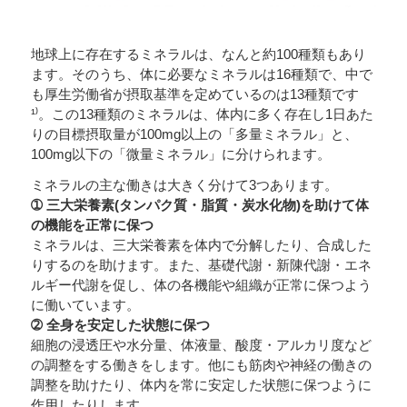
地球上に存在するミネラルは、なんと約100種類もあり
ます。そのうち、体に必要なミネラルは16種類で、中で
も厚生労働省が摂取基準を定めているのは13種類です
¹⁾。この13種類のミネラルは、体内に多く存在し1日あた
りの目標摂取量が100mg以上の「多量ミネラル」と、
100mg以下の「微量ミネラル」に分けられます。
ミネラルの主な働きは大きく分けて3つあります。
➀ 三大栄養素(タンパク質・脂質・炭水化物)を助けて体
の機能を正常に保つ
ミネラルは、三大栄養素を体内で分解したり、合成した
りするのを助けます。また、基礎代謝・新陳代謝・エネ
ルギー代謝を促し、体の各機能や組織が正常に保つよう
に働いています。
➁ 全身を安定した状態に保つ
細胞の浸透圧や水分量、体液量、酸度・アルカリ度など
の調整をする働きをします。他にも筋肉や神経の働きの
調整を助けたり、体内を常に安定した状態に保つように
作用したりします。