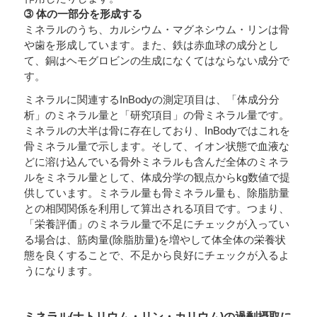
➂ 体の一部分を形成する
ミネラルのうち、カルシウム・マグネシウム・リンは骨
や歯を形成しています。また、鉄は赤血球の成分とし
て、銅はヘモグロビンの生成になくてはならない成分で
す。
ミネラルに関連するInBodyの測定項目は、「体成分分
析」のミネラル量と「研究項目」の骨ミネラル量です。
ミネラルの大半は骨に存在しており、InBodyではこれを
骨ミネラル量で示します。そして、イオン状態で血液な
どに溶け込んでいる骨外ミネラルも含んだ全体のミネラ
ルをミネラル量として、体成分学の観点からkg数値で提
供しています。ミネラル量も骨ミネラル量も、除脂肪量
との相関関係を利用して算出される項目です。つまり、
「栄養評価」のミネラル量で不足にチェックが入ってい
る場合は、筋肉量(除脂肪量)を増やして体全体の栄養状
態を良くすることで、不足から良好にチェックが入るよ
うになります。
ミネラル(ナトリウム・リン・カリウム)の過剰摂取に