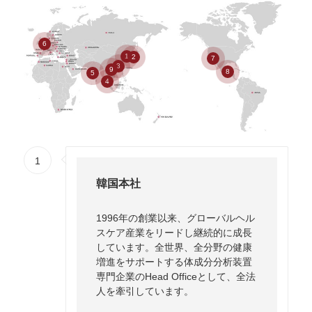
6
1
2
7
3
9
8
5
4
1
韓国本社
1996年の創業以来、グローバルヘル
スケア産業をリードし継続的に成長
しています。全世界、全分野の健康
増進をサポートする体成分分析装置
専門企業のHead Officeとして、全法
人を牽引しています。