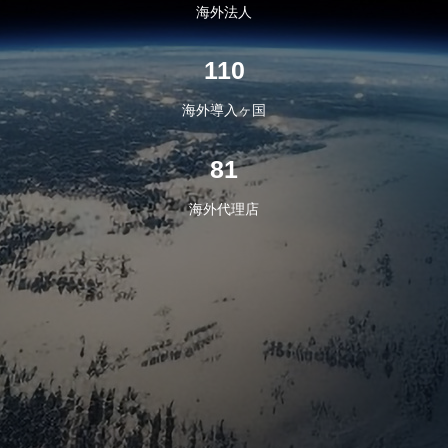
海外法人
110
海外導入ヶ国
81
海外代理店