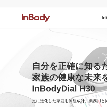
I
自分を正確に知る
家族の健康な未来
InBodyDial H30
更に進化した家庭用体組成計。業務用と