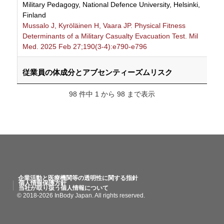
Military Pedagogy, National Defence University, Helsinki,
Finland
Mussalo J, Kyröläinen H, Vaara JP. Physical Fitness
Determinants of a Military Casualty Evacuation Test. Mil
Med. 2025 Feb 27;190(3-4):e790-e796
従業員の体成分とアブセンティーズムリスク
2025 / InBody270 / LIM Projects Inc., Rycom,
98 件中 1 から 98 まで表示
Kitanakagusuku, Nakagami District, Okinawa, Japan
Sato K, Arasaki N, Agena S, Shimabukuro S, Sueyoshi Y,
Nakayama Y, Tanaka S, Koike M, Ogawa T. Body
composition and absenteeism risk among employees.
Clin Nutr ESPEN. 2025 Oct;69:545-550
アスリートにおける生体電気インピーダンス法によ
企業活動と医療機関等の透明性に関する指針
る位相角と食事摂取の関係: 横断研究
個人情報保護方針
当社が取り扱う個人情報について
2025 / InBody S10 / Graduate Program in Movement
© 2018-2026 InBody Japan. All rights reserved.
Sciences, Research Group in Exercise and Nutrition in
Health and Sports Performance - PENSARE, Federal