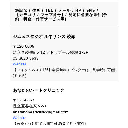
施設名 / 住所 / TEL / メール / HP / SNS /
【カテゴリ / マップ番号】/ 測定に必要な条件(予
約・料金・付帯サービス等)
施設名 / 住所 / TEL / メール / HP / SNS /
ジム＆スタジオ ルネサンス 綾瀬
【カテゴリ / マップ番号】/ 測定に必要な条件(予
約・料金・付帯サービス等)
〒120-0005
足立区綾瀬6-5-12 アドラブール綾瀬 1･2F
03-3620-8533
Website
【フィットネス / 125】会員無料 / ビジターはご見学時に可能
(要予約)
あなたのハートクリニック
〒123-0863
足立区谷在家3-2-1
anatanoheartclinic@gmail.com
Website
【医療 / 27】誰でも測定可能(要予約・有料)