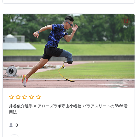
井谷俊介選手 × アローズラボ守山小幡校:パラアスリートのBWA活
用法
0