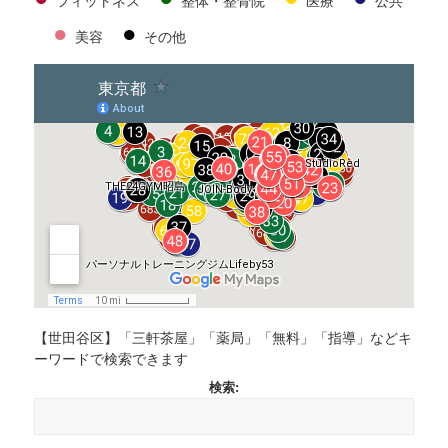
フィットネス
整体・整骨院
医療
公共
●
●
美容
その他
【世田谷区】「三軒茶屋」「薬局」「無料」「指導」などキ
ーワードで検索できます
検索: