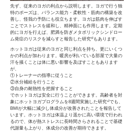
先ず、従来のヨガの利点から説明します。ヨガで行う独
特のポーズは、バランス能力・柔軟性・筋肉の構築を改
善し、怪我の予防にも役立ちます。ヨガは筋肉を伸ばす
ことでストレスを緩和し、精神面にも作用します。定期
的にヨガを行えば、肥満を防ぎメタボリックシンドロー
ム発症のリスクを減らすと報告した研究³⁾もあります。
ホットヨガは従来のヨガと同じ利点を持ち、更にいくつ
かの利点が加わります。暖房が利いている部屋で大量の
汗を掻くことは体に悪い影響を及ぼすこともあります
が、
①トレーナーの指導に従うこと
②水分補給を行うこと
③自身の耐熱性を把握すること
でホットヨガは安全に行うことができます。高齢者を対
象にホットヨガプログラムを8週間実施した研究⁴⁾でも、
BMIが大幅に減少し体成分が改善されたことを報告して
います。ホットヨガは体温より遥かに高い環境で行われ
るので、体が熱ストレスに長時間さらされることで基礎
代謝量も上がり、体成分の改善が期待できます。