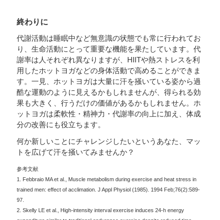
終わりに
代謝活動は睡眠中など無意識の状態でも常に行われてお
り、生命活動にとって重要な機能を果たしています。代
謝率は人それぞれ異なりますが、HIITや熱ストレスを利
用したホットヨガなどの身体活動で高めることができま
す。一見、ホットヨガは大量に汗を掻いている姿から過
酷な運動のように見えるかもしれませんが、得られる効
果も大きく、行うだけの価値があるかもしれません。ホ
ットヨガは柔軟性・精神力・代謝率の向上に加え、体成
分の改善にも役立ちます。
何か新しいことにチャレンジしたいというあなた、マッ
トを広げて汗を掻いてみませんか？
参考文献
1. Febbraio MA et al., Muscle metabolism during exercise and heat stress in
trained men: effect of acclimation. J Appl Physiol (1985). 1994 Feb;76(2):589-
97.
2. Skelly LE et al., High-intensity interval exercise induces 24-h energy