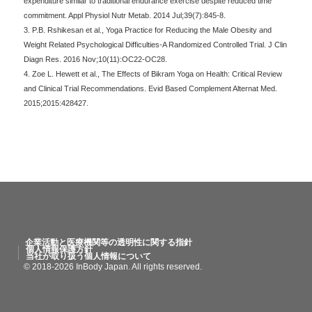
expenditure similar to traditional endurance exercise despite reduced time
commitment. Appl Physiol Nutr Metab. 2014 Jul;39(7):845-8.
3. P.B. Rshikesan et al., Yoga Practice for Reducing the Male Obesity and
Weight Related Psychological Difficulties-A Randomized Controlled Trial. J Clin
Diagn Res. 2016 Nov;10(11):OC22-OC28.
4. Zoe L. Hewett et al., The Effects of Bikram Yoga on Health: Critical Review
and Clinical Trial Recommendations. Evid Based Complement Alternat Med.
2015;2015:428427.
企業活動と医療機関等の透明性に関する指針
個人情報保護方針
当社が取り扱う個人情報について
© 2018-2026 InBody Japan. All rights reserved.