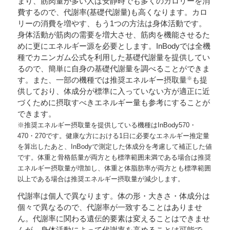
まり、筋肉量が多い人は安静時でも多くのカロリーを消
費するので、代謝率(基礎代謝量)も高くなります。カロ
リーの消費を増やす、もう1つの方法は身体活動です。
身体活動が筋肉の需要を増大させ、筋肉を機能させるた
めに更にエネルギー源を必要とします。InBodyでは全機
種でカニンガム公式を利用した基礎代謝量を提供してい
るので、簡単に自身の基礎代謝量を調べることができま
※
す。また、一部の機種では推奨エネルギー摂取量
も提
供しており、体成分が標準に入っていない方が適正に近
づくために摂取すべきエネルギー量も参考にすることが
できます。
※推奨エネルギー摂取量を提供している機種はInBody570・
470・270です。健康な方における1日に必要なエネルギー推定量
を算出したあと、InBodyで測定した体成分を考慮して補正した値
です。体重と骨格筋量が両方とも標準範囲未満である場合は推奨
エネルギー摂取量が増加し、体重と体脂肪率が両方とも標準範囲
以上である場合は推奨エネルギー摂取量が減少します。
代謝率は個人で異なります。体の形・大きさ・体成分は
個々で異なるので、代謝率が一致することはありませ
ん。代謝率に関わる遺伝的要素は変えることはできませ
んが、身体活動によって代謝率を高めることは可能で