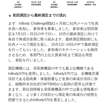
▲ 初回測定から最終測定までの流れ
まず、InBody Challenge開始1ヶ月前に社内メールで社員
全員へ告知し、参加者を募集しました。参加者は初回測
定を7月1日～31日の中で行い、10月の最終測定に向けて
各自で体成分改善に取り組みます。最終測定開始前にも
社内メールで測定を促し、10月1日~14日の中で最終測定
を行ってもらいました。参加者のモチベーションを維持
させるため、各部門の上位入賞者3名まで賞品を用意
し、表彰を行いました。
測定機種には、非医療機器の中でも最上位機種である
InBody570を使用しました。InBody570では、全機種共通
項目である筋肉量・体脂肪量など全身の体成分項目に加
え、細胞外水分比(ECW/TBW)から筋肉の質等も評価で
きます。部位別情報も非医療機器の中では最も情報量が
多くなり、より多くの項目から測定者の体成分の状態を
把握できるためInBody570を選定しました。