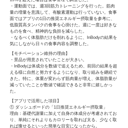
・運動面では、週3回筋力トレーニングを行った。筋肉
量の増量を意識して、有酸素運動は行っていない。食事
面ではアプリの1日の推奨エネルギー摂取量を参考に、
低脂質高タンパクの食事を心掛けた。週に一度は好きな
ものを食べ、精神的な負担を減らした。
・なるべく体脂肪だけを削れるように、InBodyの結果を
気にしながら日々の食事内容を調整した。
【モチベーション維持の理由】
・景品が用意されていたことが大きい。
・InBodyは体成分を数値で追えるため、前回の結果を超
える様に自然と努力するようになり、取り組みを継続で
きた。特に、体重が変わらず筋肉量が増え、体脂肪量が
減っていたことが数値で確認できると非常に嬉しかっ
た。
【アプリで活用した項目】
① ダッシュボードの「1日推奨エネルギー摂取量」
理由：基礎代謝量に加えて自身の体成分が考慮されてお
り、単純にそれよりもカロリーを取れば太る、少なく取
れば痩せるといった簡単な目安になったから。