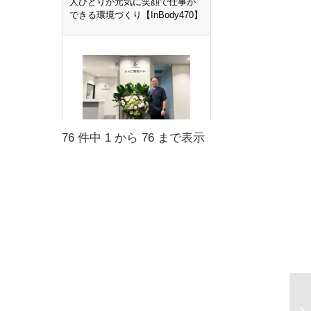
人ひとりが元気に笑顔で仕事が
できる環境づくり【InBody470】
AND美容外科 : 客観的な数字で
76 件中 1 から 76 まで表示
見える、安心安全な美容医療へ
【InBody380N】
綾部市立病院 : 糖尿病・肥満診
療に不可欠な
InBody【InBody770】