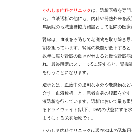
かわしま内科クリニック
は、透析医療を専門
た。血液透析の他にも、内科や発熱外来を設
属病院の地域連携協力施設として近隣の医療
腎臓は、血液をろ過して老廃物を取り除き尿
割を担っています。腎臓の機能が低下すると
数年に渡り腎臓の働きが弱まると慢性腎臓病(
れ、最終段階のステージ5に達すると、腎機
を行うことになります。
透析とは、血液中の過剰な水分や老廃物など
介す「血液透析」と、患者自身の腹膜を介す
液透析を行っています。透析において最も重
るドライウェイト(以下、DW)の状態にす
ようにする栄養治療です。
かわしま内科クリニックは現在30床の透析用