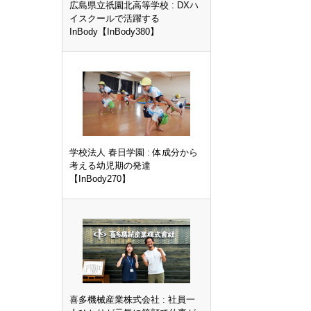
広島県立祇園北高等学校 : DXハ
イスクールで活躍する
InBody【InBody380】
学校法人 春日学園 : 体成分から
考える幼児期の発達
【InBody270】
喜多機械産業株式会社 : 社員一