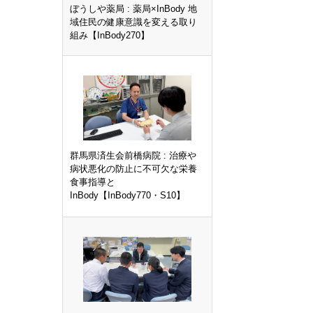
ぼうしや薬局 : 薬局×InBody 地
域住民の健康意識を変える取り
組み【InBody270】
群馬県済生会前橋病院 : 治療や
病状悪化の防止に不可欠な栄養
食事指導と
InBody【InBody770・S10】