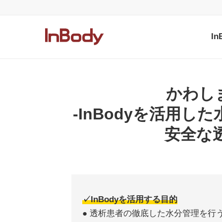
I
かわし
-InBodyを活用
安全な
✓InBodyを活用する目的
● 透析患者の徹底した水分管理を行