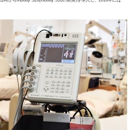
InBody S20(InBody S10の前身)を導入し、2016年には