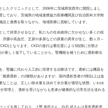
としたクリニックとして、2006年に茨城県筑西市に開院しまし
置しており、茨城県の地域連携協力医療機関及び自治医科大学附
施設と連携を取りながら、地域医療に貢献しています。
として排泄させるなど、私たちの生命維持に欠かせない多くの役
、浮腫や高血圧、乏尿や多尿などの尿量の異常が生じ、数ヶ月～
CKD)となります。CKDの進行は重症度により5段階に分類さ
能が著しく低下していることから、腎機能を補うために透析療法
を、腎臓に代わり人工的に排泄する治療法です。透析には機器を
「腹膜透析」の2種類がありますが、国内透析患者の9割以上は血
要なことは、正しい除水量を決めて水分量が適切な状態、いわゆ
る水分管理と、透析を受けながらも患者が健康的な日常生活を送れる
ベッドを有しており、上野 幸司さん、白石 武さんは長年透析患