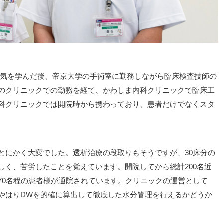
電気を学んだ後、帝京大学の手術室に勤務しながら臨床検査技師の
のクリニックでの勤務を経て、かわしま内科クリニックで臨床工
科クリニックでは開院時から携わっており、患者だけでなくスタ
とにかく大変でした。透析治療の段取りもそうですが、30床分の
しく、苦労したことを覚えています。開院してから総計200名近
70名程の患者様が通院されています。クリニックの運営として
やはりDWを的確に算出して徹底した水分管理を行えるかどうか